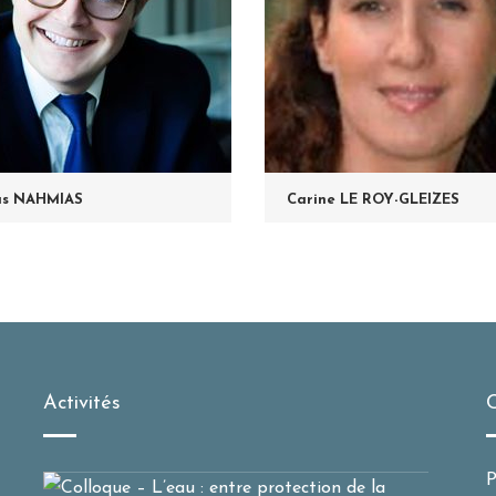
as NAHMIAS
Carine LE ROY-GLEIZES
Activités
C
P